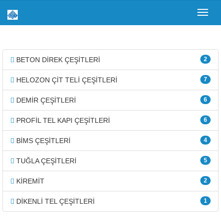
Toggl
navig
BETON DİREK ÇEŞİTLERİ
2
HELOZON ÇİT TELİ ÇEŞİTLERİ
7
DEMİR ÇEŞİTLERİ
6
PROFİL TEL KAPI ÇEŞİTLERİ
6
BİMS ÇEŞİTLERİ
4
TUĞLA ÇEŞİTLERİ
5
KİREMİT
2
DİKENLİ TEL ÇEŞİTLERİ
1