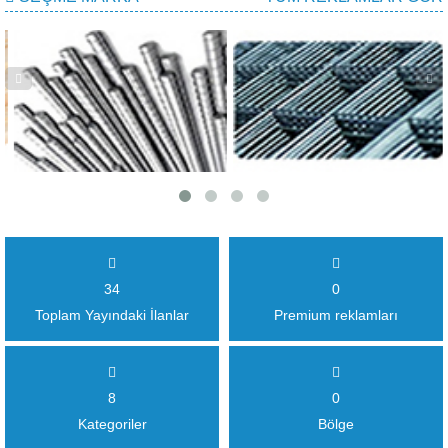
34
0
Toplam Yayındaki İlanlar
Premium reklamları
8
0
Kategoriler
Bölge