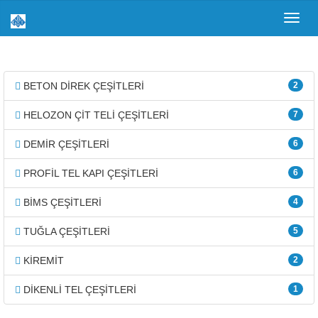
Toggl
navig
BETON DİREK ÇEŞİTLERİ
2
HELOZON ÇİT TELİ ÇEŞİTLERİ
7
DEMİR ÇEŞİTLERİ
6
PROFİL TEL KAPI ÇEŞİTLERİ
6
BİMS ÇEŞİTLERİ
4
TUĞLA ÇEŞİTLERİ
5
KİREMİT
2
DİKENLİ TEL ÇEŞİTLERİ
1