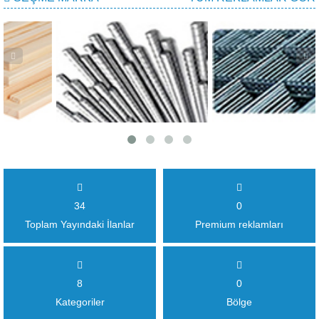
34
0
Toplam Yayındaki İlanlar
Premium reklamları
8
0
Kategoriler
Bölge