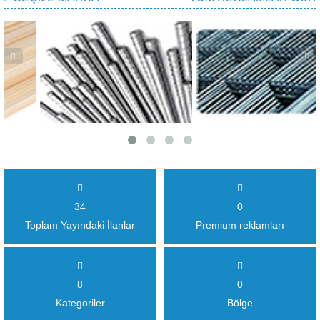
34
0
Toplam Yayındaki İlanlar
Premium reklamları
8
0
Kategoriler
Bölge