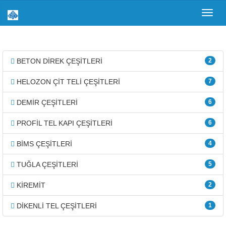
Toggl
navig
BETON DİREK ÇEŞİTLERİ
2
HELOZON ÇİT TELİ ÇEŞİTLERİ
7
DEMİR ÇEŞİTLERİ
6
PROFİL TEL KAPI ÇEŞİTLERİ
6
BİMS ÇEŞİTLERİ
4
TUĞLA ÇEŞİTLERİ
5
KİREMİT
2
DİKENLİ TEL ÇEŞİTLERİ
1