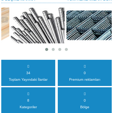
34
0
Toplam Yayındaki İlanlar
Premium reklamları
8
0
Kategoriler
Bölge