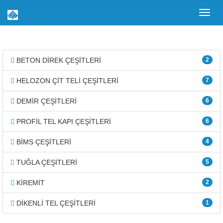
Toggl
navig
BETON DİREK ÇEŞİTLERİ
2
HELOZON ÇİT TELİ ÇEŞİTLERİ
7
DEMİR ÇEŞİTLERİ
6
PROFİL TEL KAPI ÇEŞİTLERİ
6
BİMS ÇEŞİTLERİ
4
TUĞLA ÇEŞİTLERİ
5
KİREMİT
2
DİKENLİ TEL ÇEŞİTLERİ
1