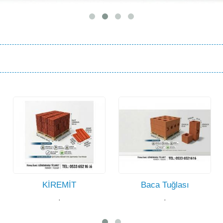
Baca Tuğlası
Ateş Tuğlası
·
·