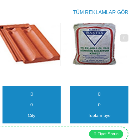
TÜM REKLAMLAR GÖR
0
0
City
Toplam üye
Fiyat Sorun