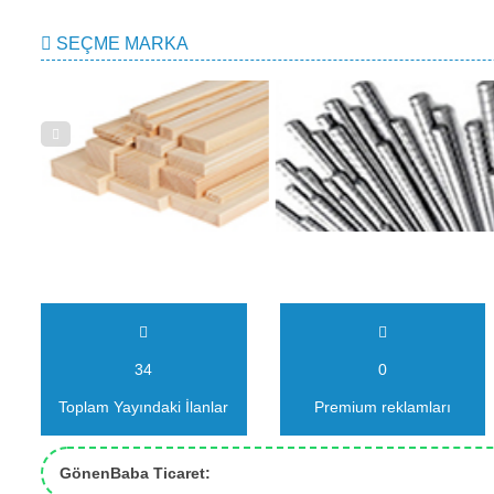
SEÇME MARKA
34
0
Toplam Yayındaki İlanlar
Premium reklamları
GönenBaba Ticaret: