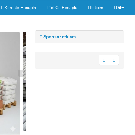
Kereste Hesapla
Tel Cit Hesapla
Iletisim
Dil
Sponsor reklam
undefined