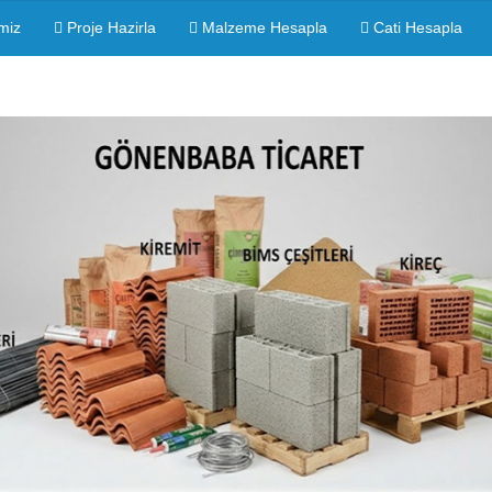
miz
Proje Hazirla
Malzeme Hesapla
Cati Hesapla