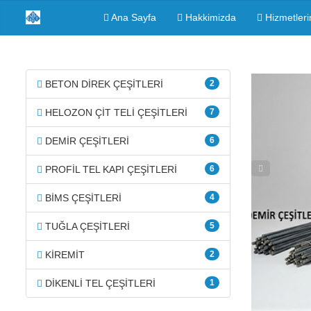
Ana Sayfa
Hakkimizda
Hizmetleri
BETON DİREK ÇEŞİTLERİ
2
HELOZON ÇİT TELİ ÇEŞİTLERİ
7
DEMİR ÇEŞİTLERİ
6
PROFİL TEL KAPI ÇEŞİTLERİ
6
BİMS ÇEŞİTLERİ
4
TUĞLA ÇEŞİTLERİ
5
KİREMİT
2
DİKENLİ TEL ÇEŞİTLERİ
1