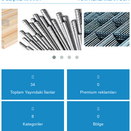
34
0
Toplam Yayındaki İlanlar
Premium reklamları
8
0
Kategoriler
Bölge