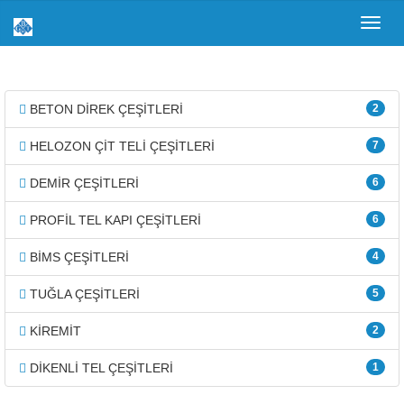
Toggl
navig
BETON DİREK ÇEŞİTLERİ
2
HELOZON ÇİT TELİ ÇEŞİTLERİ
7
DEMİR ÇEŞİTLERİ
6
PROFİL TEL KAPI ÇEŞİTLERİ
6
BİMS ÇEŞİTLERİ
4
TUĞLA ÇEŞİTLERİ
5
KİREMİT
2
DİKENLİ TEL ÇEŞİTLERİ
1