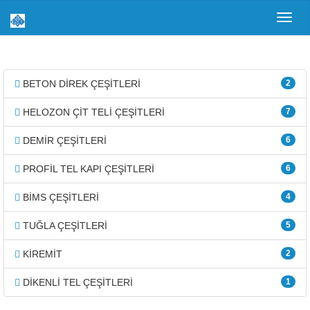
Toggl
navig
BETON DİREK ÇEŞİTLERİ
2
HELOZON ÇİT TELİ ÇEŞİTLERİ
7
DEMİR ÇEŞİTLERİ
6
PROFİL TEL KAPI ÇEŞİTLERİ
6
BİMS ÇEŞİTLERİ
4
TUĞLA ÇEŞİTLERİ
5
KİREMİT
2
DİKENLİ TEL ÇEŞİTLERİ
1