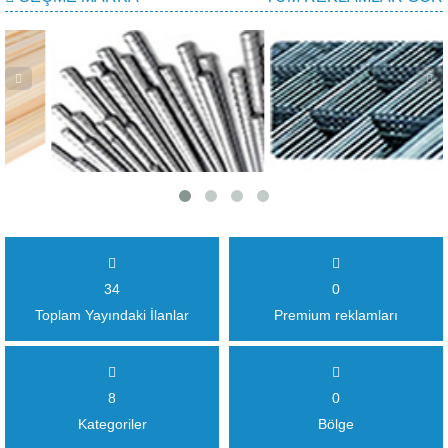
34
0
Toplam Yayındaki İlanlar
Premium reklamları
8
0
Kategoriler
Bölge