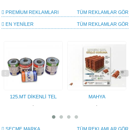
PREMIUM REKLAMLARI
TÜM REKLAMLAR GÖR
EN YENILER
TÜM REKLAMLAR GÖR
5.MT DİKENLİ TEL
MAHYA
·
·
SEÇME MARKA
TÜM REKLAMLAR GÖR