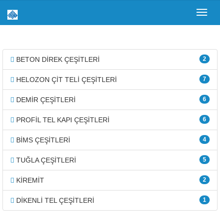
Toggl
navig
BETON DİREK ÇEŞİTLERİ
2
HELOZON ÇİT TELİ ÇEŞİTLERİ
7
DEMİR ÇEŞİTLERİ
6
PROFİL TEL KAPI ÇEŞİTLERİ
6
BİMS ÇEŞİTLERİ
4
TUĞLA ÇEŞİTLERİ
5
KİREMİT
2
DİKENLİ TEL ÇEŞİTLERİ
1