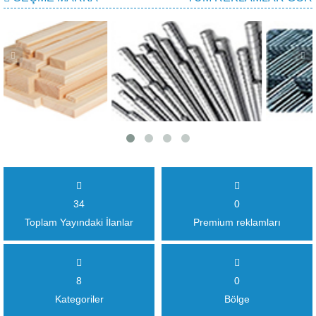
34
0
Toplam Yayındaki İlanlar
Premium reklamları
8
0
Kategoriler
Bölge