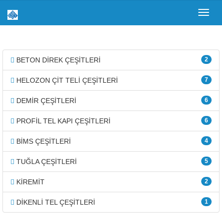
Toggl
navig
BETON DİREK ÇEŞİTLERİ
2
HELOZON ÇİT TELİ ÇEŞİTLERİ
7
DEMİR ÇEŞİTLERİ
6
PROFİL TEL KAPI ÇEŞİTLERİ
6
BİMS ÇEŞİTLERİ
4
TUĞLA ÇEŞİTLERİ
5
KİREMİT
2
DİKENLİ TEL ÇEŞİTLERİ
1