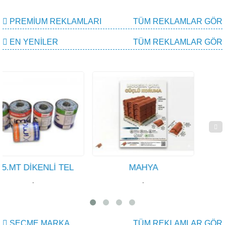
PREMIUM REKLAMLARI
TÜM REKLAMLAR GÖR
EN YENILER
TÜM REKLAMLAR GÖR
 TEL
MAHYA
KİREMİT
·
·
SEÇME MARKA
TÜM REKLAMLAR GÖR