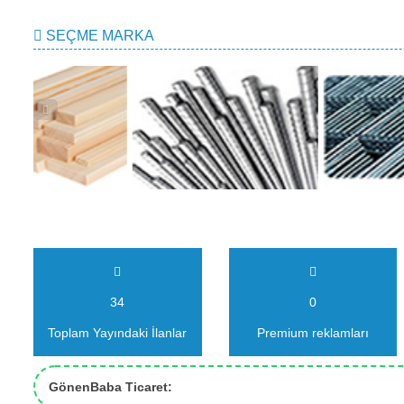
SEÇME MARKA
34
0
Toplam Yayındaki İlanlar
Premium reklamları
GönenBaba Ticaret: