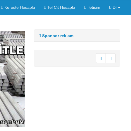
Kereste Hesapla
Tel Cit Hesapla
Iletisim
Dil
Sponsor reklam
undefined