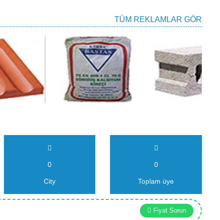
TÜM REKLAMLAR GÖR
0
0
City
Toplam üye
Fiyat Sorun