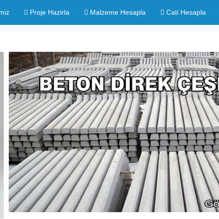
miz
Proje Hazirla
Malzeme Hesapla
Cati Hesapla