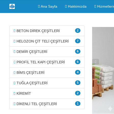
Ana Sayfa
Hakkimizda
Hizmetleri
BETON DİREK ÇEŞİTLERİ
2
HELOZON ÇİT TELİ ÇEŞİTLERİ
7
DEMİR ÇEŞİTLERİ
6
PROFİL TEL KAPI ÇEŞİTLERİ
6
BİMS ÇEŞİTLERİ
4
TUĞLA ÇEŞİTLERİ
5
KİREMİT
2
DİKENLİ TEL ÇEŞİTLERİ
1