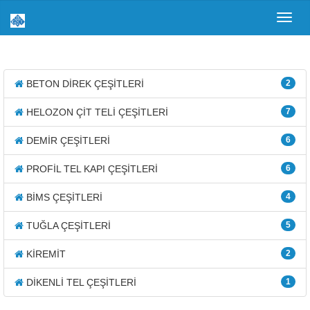
Toggl
navig
BETON DİREK ÇEŞİTLERİ
2
HELOZON ÇİT TELİ ÇEŞİTLERİ
7
DEMİR ÇEŞİTLERİ
6
PROFİL TEL KAPI ÇEŞİTLERİ
6
BİMS ÇEŞİTLERİ
4
TUĞLA ÇEŞİTLERİ
5
KİREMİT
2
DİKENLİ TEL ÇEŞİTLERİ
1