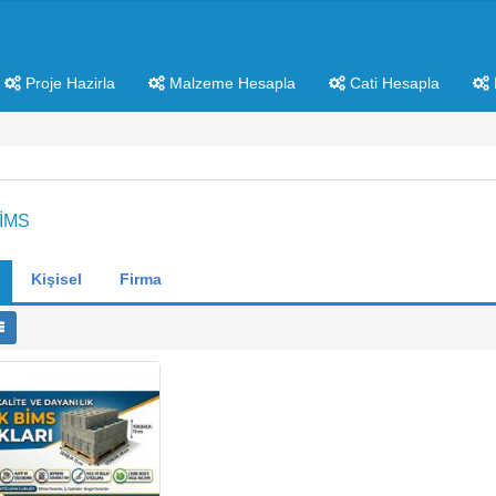
Proje Hazirla
Malzeme Hesapla
Cati Hesapla
BİMS
Kişisel
Firma