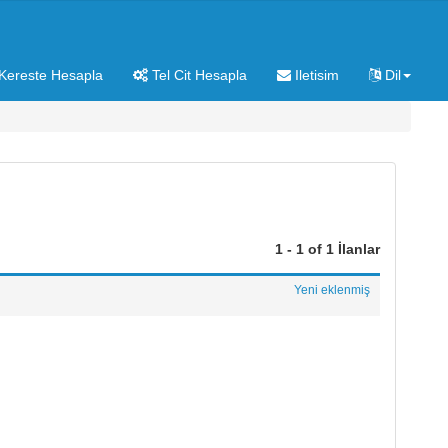
Kereste Hesapla
Tel Cit Hesapla
Iletisim
Dil
1 - 1 of 1 İlanlar
Yeni eklenmiş