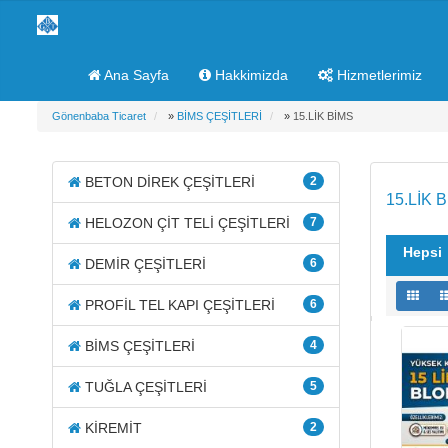
Ana Sayfa
Hakkimizda
Hizmetlerimiz
Gönenbaba Ticaret
»
BİMS ÇEŞİTLERİ
»
15.LİK BİMS
BETON DİREK ÇEŞİTLERİ
2
15.LİK 
HELOZON ÇİT TELİ ÇEŞİTLERİ
7
Hepsi
DEMİR ÇEŞİTLERİ
6
PROFİL TEL KAPI ÇEŞİTLERİ
6
BİMS ÇEŞİTLERİ
4
TUĞLA ÇEŞİTLERİ
5
KİREMİT
2