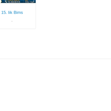
15. lik Bims
·