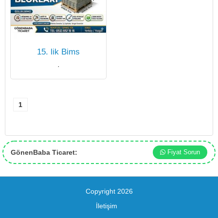
15. lik Bims
·
1
GönenBaba Ticaret:
Fiyat Sorun
Copyright 2026
İletişim