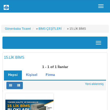
Toggl
navig
Gönenbaba Ticaret
»
BİMS ÇEŞİTLERİ
»
15.LİK BİMS
Toggle
navigat
15.LİK BİMS
1 - 1 of 1 İlanlar
Hepsi
Kişisel
Firma
Yeni eklenmiş